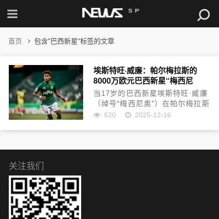
首页
包含"巴西新星"标签的文章
埃斯特旺·威廉：帕尔梅拉斯的
8000万欧元巴西新星“梅西尼
奥”，能否超越同期内马尔？
当17岁的巴西新星埃斯特旺·威廉
（绰号“梅西尼奥”）在帕尔梅拉斯
右路以电光火石般的突破和超越
620
2025-12-16
年龄的成熟球感掀起风暴时，欧
洲各大豪门的球探报告已频繁出
现他的名字。这位炙手可热的右
边锋凭借爆炸性的速度、...
关注我们