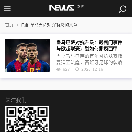
首页
包含"皇马巴萨对抗"标签的文章
皇马巴萨对抗升级：裁判门事件
与欧超联赛计划如何撕裂西甲
当皇马与巴萨的百年对抗从赛场
蔓延至法庭，西班牙足球的裂痕
已演变为一场没有回头路的战
627
2025-12-16
争。“裁判门”事件成为导火索，巴
萨因涉嫌收买裁判遭调查，皇马
高调出庭举证，使双方从媒体攻
讦到官方声明彻底撕破体面。
斗...
关注我们